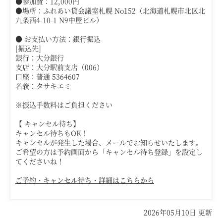
●参加費：
12,000円
●場所：
ふれあい貸会議室札幌 No152（北海道札幌市北区北
九条西4-10-1 N9中屋ビル）
● お支払い方法：銀行振込
[振込先]
銀行：大分銀行
支店：大分駅前支店（006）
口座：普通 5364607
名義：タサキエミ
※振込手数料はご負担ください
【
キャンセル待ち】
キャンセル待ちもOK！
キャンセルが発生した場合、メールでお知らせいたします。
ご希望の方は予約画面から「キャンセル待ち登録」を設定し
てくださいね！
ご予約・キャンセル待ち・詳細はこちらから
2026年05月10日 更新