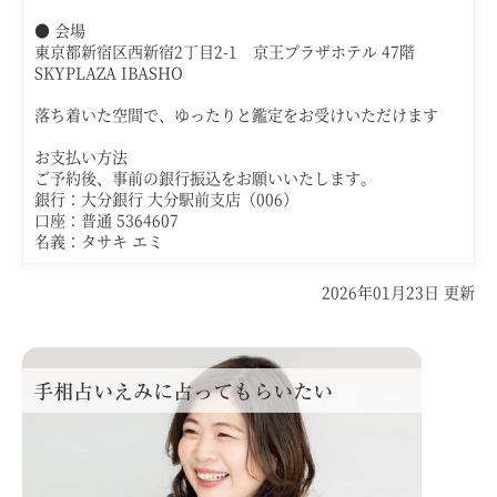
● 会場
東京都新宿区西新宿2丁目2-1
京王プラザホテル 47階
SKYPLAZA IBASHO
落ち着いた空間で、ゆったりと鑑定をお受けいただけます
お支払い方法
ご予約後、
事前の銀行振込
をお願いいたします。
銀行：大分銀行 大分駅前支店（006）
口座：普通 5364607
名義：タサキ エミ
2026年01月23日 更新