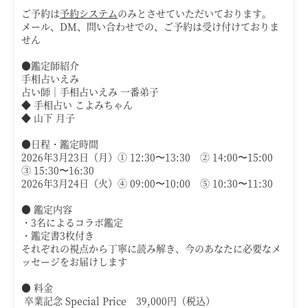
ご予約は
予約システム
のみとさせていただいております。
メール、DM、問い合わせでの、ご予約は受け付けておりま
せん
●鑑定師紹介
手相占いえみ
占い師｜手相占いえみ 一番弟子
◆ 手相占い こよみちゃん
◆ 山下 月子
●日程・鑑定時間
2026年3月23日（月）① 12:30〜13:30 ② 14:00〜15:00
③ 15:30〜16:30
2026年3月24日（火）
④ 09:00〜10:00 ⑤ 10:30〜11:30
● 鑑定内容
・3名によるコラボ鑑定
・
鑑定書3枚付き
それぞれの視点から丁寧に読み解き、
今のあなたに必要なメ
ッセージをお届けします
● 料金
卒業記念 Special Price
39,000円（税込）